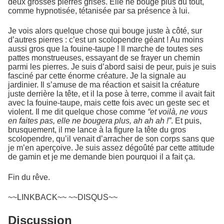
deux grosses pierres grises. Elle ne bouge plus du tout,
comme hypnotisée, tétanisée par sa présence à lui.
Je vois alors quelque chose qui bouge juste à côté, sur
d’autres pierres : c’est un scolopendre géant ! Au moins
aussi gros que la fouine-taupe ! Il marche de toutes ses
pattes monstrueuses, essayant de se frayer un chemin
parmi les pierres. Je suis d’abord saisi de peur, puis je suis
fasciné par cette énorme créature. Je la signale au
jardinier. Il s’amuse de ma réaction et saisit la créature
juste derrière la tête, et il la pose à terre, comme il avait fait
avec la fouine-taupe, mais cette fois avec un geste sec et
violent. Il me dit quelque chose comme
“et voilà, ne vous
en faites pas, elle ne bougera plus, ah ah ah !”
. Et puis,
brusquement, il me lance à la figure la tête du gros
scolopendre, qu’il venait d’arracher de son corps sans que
je m’en aperçoive. Je suis assez dégoûté par cette attitude
de gamin et je me demande bien pourquoi il a fait ça.
Fin du rêve.
~~LINKBACK~~ ~~DISQUS~~
Discussion