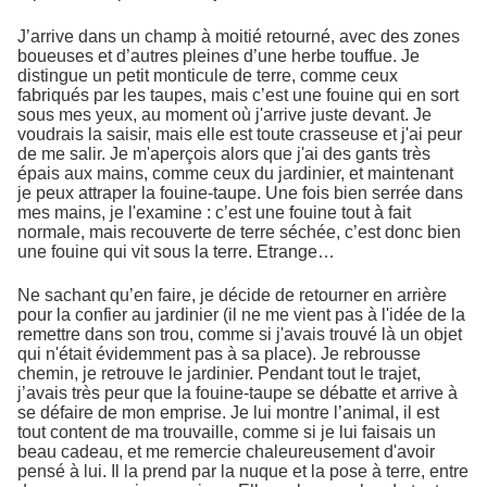
J’arrive dans un champ à moitié retourné, avec des zones
boueuses et d’autres pleines d’une herbe touffue. Je
distingue un petit monticule de terre, comme ceux
fabriqués par les taupes, mais c’est une fouine qui en sort
sous mes yeux, au moment où j'arrive juste devant. Je
voudrais la saisir, mais elle est toute crasseuse et j'ai peur
de me salir. Je m'aperçois alors que j'ai des gants très
épais aux mains, comme ceux du jardinier, et maintenant
je peux attraper la fouine-taupe. Une fois bien serrée dans
mes mains, je l'examine : c’est une fouine tout à fait
normale, mais recouverte de terre séchée, c’est donc bien
une fouine qui vit sous la terre. Etrange…
Ne sachant qu’en faire, je décide de retourner en arrière
pour la confier au jardinier (il ne me vient pas à l'idée de la
remettre dans son trou, comme si j'avais trouvé là un objet
qui n'était évidemment pas à sa place). Je rebrousse
chemin, je retrouve le jardinier. Pendant tout le trajet,
j’avais très peur que la fouine-taupe se débatte et arrive à
se défaire de mon emprise. Je lui montre l’animal, il est
tout content de ma trouvaille, comme si je lui faisais un
beau cadeau, et me remercie chaleureusement d'avoir
pensé à lui. Il la prend par la nuque et la pose à terre, entre