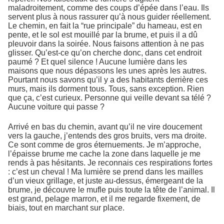
maladroitement, comme des coups d’épée dans l’eau. Ils
servent plus à nous rassurer qu’à nous guider réellement.
Le chemin, en fait la “rue principale” du hameau, est en
pente, et le sol est mouillé par la brume, et puis il a dû
pleuvoir dans la soirée. Nous faisons attention à ne pas
glisser. Qu’est-ce qu’on cherche donc, dans cet endroit
paumé ? Et quel silence ! Aucune lumière dans les
maisons que nous dépassons les unes après les autres.
Pourtant nous savons qu’il y a des habitants derrière ces
murs, mais ils dorment tous. Tous, sans exception. Rien
que ça, c’est curieux. Personne qui veille devant sa télé ?
Aucune voiture qui passe ?
Arrivé en bas du chemin, avant qu’il ne vire doucement
vers la gauche, j’entends des gros bruits, vers ma droite.
Ce sont comme de gros éternuements. Je m’approche,
l’épaisse brume me cache la zone dans laquelle je me
rends à pas hésitants. Je reconnais ces respirations fortes
: c’est un cheval ! Ma lumière se prend dans les mailles
d’un vieux grillage, et juste au-dessus, émergeant de la
brume, je découvre le mufle puis toute la tête de l’animal. Il
est grand, pelage marron, et il me regarde fixement, de
biais, tout en marchant sur place.